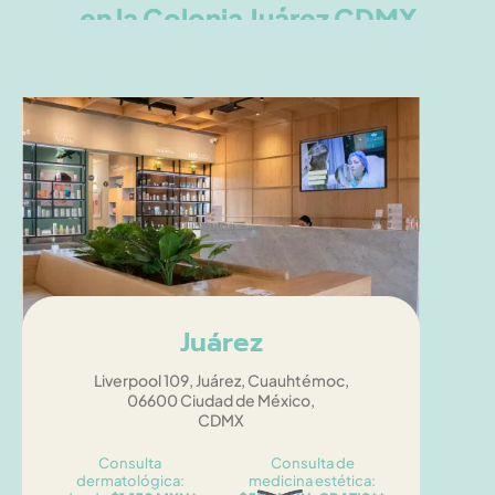
en la Colonia Juárez CDMX
Juárez
Liverpool 109, Juárez, Cuauhtémoc,
06600 Ciudad de México,
CDMX
Consulta
Consulta de
dermatológica:
medicina estética: