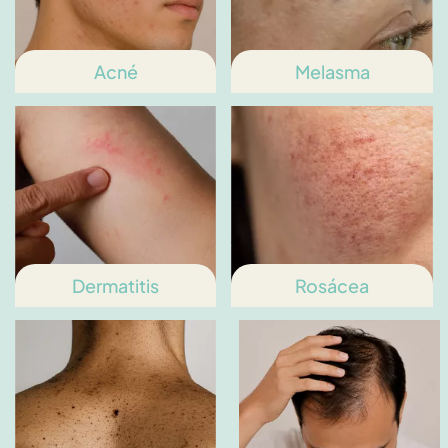
Acné
Melasma
Dermatitis
Rosácea