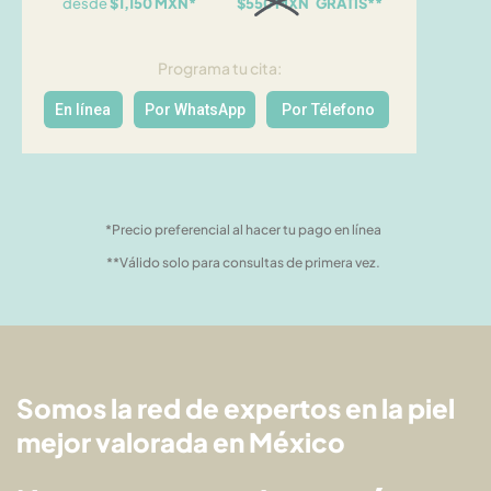
desde
$1,150 MXN*
$550 MXN GRATIS**
Programa tu cita:
En línea
Por WhatsApp
Por Télefono
*Precio preferencial al hacer tu pago en línea
**Válido solo para consultas de primera vez.
Somos la red de expertos en la piel
mejor valorada en México