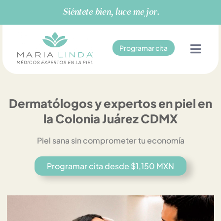
Ir
Siéntete bien, luce mejor.
al
contenido
Programar cita
Dermatólogos y expertos en piel en
la Colonia Juárez CDMX
Piel sana sin comprometer tu economía
Programar cita desde $1,150 MXN