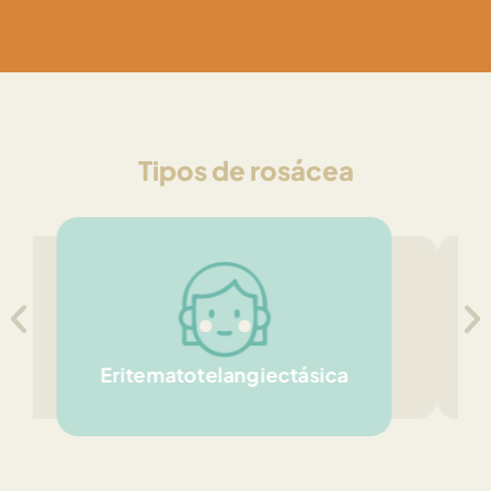
Tipos de rosácea
Pápulo-pustulosa