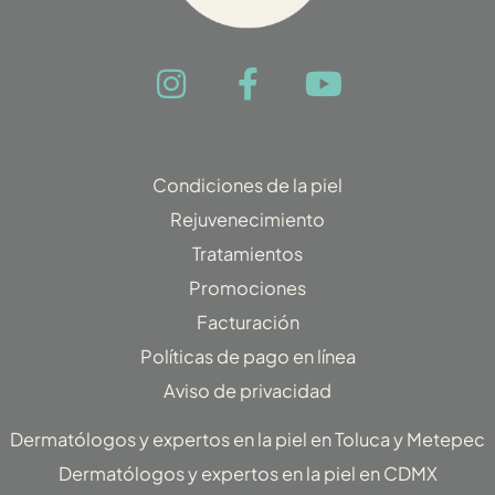
I
F
Y
n
a
o
s
c
u
t
e
t
Condiciones de la piel
a
b
u
Rejuvenecimiento
g
o
b
Tratamientos
r
o
e
Promociones
a
k
Facturación
m
-
f
Políticas de pago en línea
Aviso de privacidad
Dermatólogos y expertos en la piel en Toluca y Metepec
Dermatólogos y expertos en la piel en CDMX