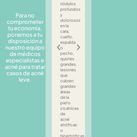
especialidad
nódulos
un plan
en
profundos
personalizado
acné
Para no
y
que
es
dolorosos
incluya
comprometer
experto
en la
recomendaciones
tu economía,
s
en
cara,
de
s
ponemos a tu
tratar
cuello,
limpieza,
os
disposición a
acné
espalda
hidratación,
nuestro equipo
leve:
o
protección
rán
Comedones
de médicos
pecho,
solar y
abiertos
quistes
tratamiento
especialistas e
ento
y
grandes,
para
acné para tratar
cerrados,
lesiones
mejorar
es
casos de acné
algunas
que
la
leve.
espinillas
cubren
salud y
s
dispersas
grandes
el
es.
en la
áreas
aspecto
cara, o
de la
de la
pápulas
piel o
piel.
y
cicatrices
pústulas
de
ocasionales.
acné
atróficas
o
hipertróficas.spinillas