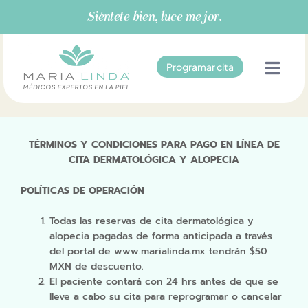
Ir
Siéntete bien, luce mejor.
al
contenido
Programar cita
TÉRMINOS Y CONDICIONES PARA PAGO EN LÍNEA DE
CITA DERMATOLÓGICA Y ALOPECIA
POLÍTICAS DE OPERACIÓN
Todas las reservas de cita dermatológica y
alopecia pagadas de forma anticipada a través
del portal de www.marialinda.mx tendrán $50
MXN de descuento.
El paciente contará con 24 hrs antes de que se
lleve a cabo su cita para reprogramar o cancelar