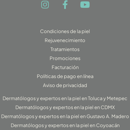
I
F
Y
n
a
o
s
c
u
t
e
t
Condiciones de la piel
a
b
u
Rejuvenecimiento
g
o
b
Tratamientos
r
o
e
Promociones
a
k
Facturación
m
-
f
Políticas de pago en línea
Aviso de privacidad
Dermatólogos y expertos en la piel en Toluca y Metepec
Dermatólogos y expertos en la piel en CDMX
Dermatólogos y expertos en la piel en Gustavo A. Madero
Dermatólogos y expertos en la piel en Coyoacán