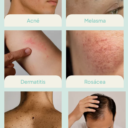
Acné
Melasma
Dermatitis
Rosácea