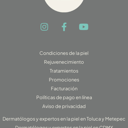
I
F
Y
n
a
o
s
c
u
t
e
t
Condiciones de la piel
a
b
u
Rejuvenecimiento
g
o
b
Tratamientos
r
o
e
Promociones
a
k
Facturación
m
-
f
Políticas de pago en línea
Aviso de privacidad
Dermatólogos y expertos en la piel en Toluca y Metepec
Dermatólogos y expertos en la piel en CDMX