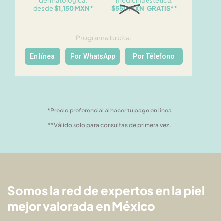
dermatológica:
medicina estética:
desde
$1,150 MXN*
$550 MXN GRATIS**
Programa tu cita:
En línea
Por WhatsApp
Por Télefono
*Precio preferencial al hacer tu pago en línea
**Válido solo para consultas de primera vez.
Somos la red de expertos en la piel
mejor valorada en México