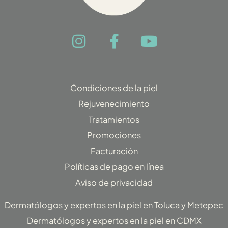
I
F
Y
n
a
o
s
c
u
t
e
t
Condiciones de la piel
a
b
u
Rejuvenecimiento
g
o
b
Tratamientos
r
o
e
Promociones
a
k
Facturación
m
-
f
Políticas de pago en línea
Aviso de privacidad
Dermatólogos y expertos en la piel en Toluca y Metepec
Dermatólogos y expertos en la piel en CDMX