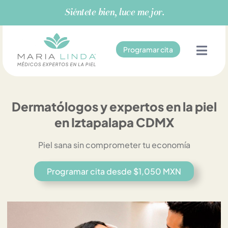
Ir
Siéntete bien, luce mejor.
al
contenido
Programar cita
Dermatólogos y expertos en la piel
en Iztapalapa CDMX
Piel sana sin comprometer tu economía
Programar cita desde $1,050 MXN