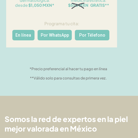
dermatológica:
medicina estética:
desde
$1,050 MXN*
$550 MXN GRATIS**
Programa tu cita:
En línea
Por WhatsApp
Por Télefono
*Precio preferencial al hacer tu pago en línea
**Válido solo para consultas de primera vez.
Somos la red de expertos en la piel
mejor valorada en México