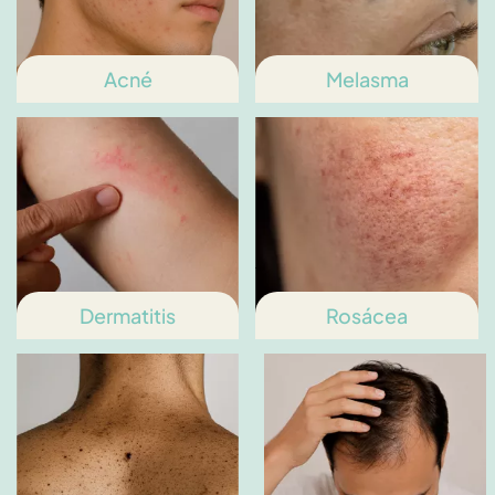
Acné
Melasma
Dermatitis
Rosácea