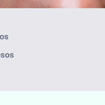
ños
esos