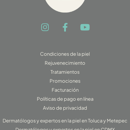
I
F
Y
n
a
o
s
c
u
t
e
t
Condiciones de la piel
a
b
u
Rejuvenecimiento
g
o
b
Tratamientos
r
o
e
Promociones
a
k
Facturación
m
-
f
Políticas de pago en línea
Aviso de privacidad
Dermatólogos y expertos en la piel en Toluca y Metepec
Dermatólogos y expertos en la piel en CDMX