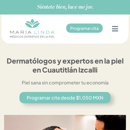
Ir
Siéntete bien, luce mejor.
al
contenido
Programar cita
Dermatólogos y expertos en la piel
en Cuautitlán Izcalli
Piel sana sin comprometer tu economía
Programar cita desde $1,050 MXN