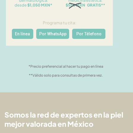
dermatológica:
medicina estética:
desde
$1,050 MXN*
$550 MXN GRATIS**
Programa tu cita:
En línea
Por WhatsApp
Por Télefono
*Precio preferencial al hacer tu pago en línea
**Válido solo para consultas de primera vez.
Somos la red de expertos en la piel
mejor valorada en México