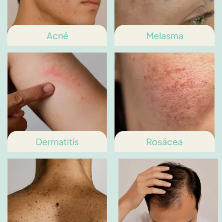
Acné
Melasma
Dermatitis
Rosácea