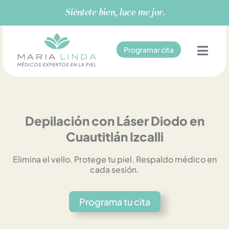
Ir
Siéntete bien, luce mejor.
al
contenido
Programar cita
Depilación con Láser Diodo en
Cuautitlán Izcalli
Elimina el vello. Protege tu piel. Respaldo médico en
cada sesión.
Programa tu cita