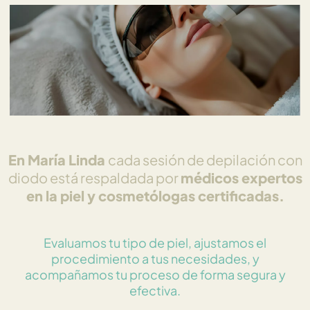
En María Linda
cada sesión de depilación con
diodo está respaldada por
médicos expertos
en la piel y cosmetólogas certificadas.
Evaluamos tu tipo de piel, ajustamos el
procedimiento a tus necesidades, y
acompañamos tu proceso de forma segura y
efectiva.