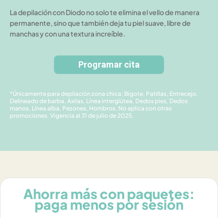
La depilación con Diodo no solo te elimina el vello de manera
permanente, sino que también deja tu piel suave, libre de
manchas y con una textura increíble.
Programar cita
*Únicamente para depilación zona chica: Bigote, Patillas, Entrecejo,
Delineado de barba, Axilas, Línea interglútea, Dedos pies, Dedos
manos, Línea alba, Pezones, Hombros. No aplica con otras
promociones. Vigencia al 31 de julio de 2025.
Ahorra más con paquetes:
paga menos por sesión