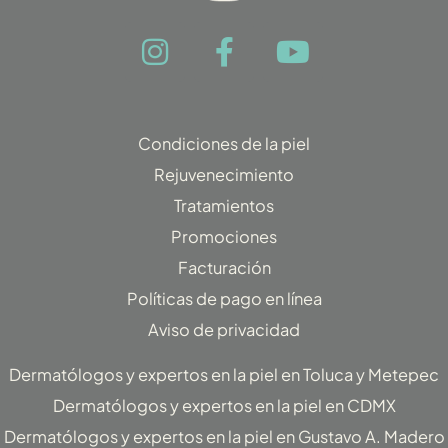
I
F
Y
n
a
o
s
c
u
t
e
t
Condiciones de la piel
a
b
u
Rejuvenecimiento
g
o
b
Tratamientos
r
o
e
Promociones
a
k
Facturación
m
-
f
Políticas de pago en línea
Aviso de privacidad
Dermatólogos y expertos en la piel en Toluca y Metepec
Dermatólogos y expertos en la piel en CDMX
Dermatólogos y expertos en la piel en Gustavo A. Madero