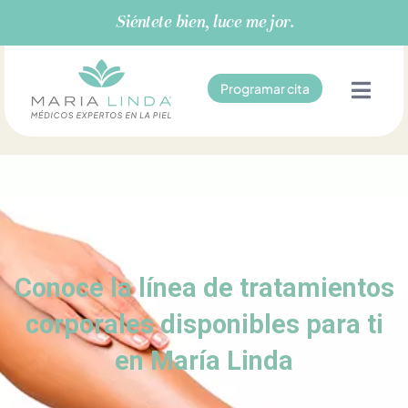
Ir
Siéntete bien, luce mejor.
al
contenido
Programar cita
Conoce la línea de tratamientos
corporales disponibles para ti
en María Linda