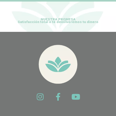
NUESTRA PROMESA
Satisfacción total o te devolveremos tu dinero
I
F
Y
n
a
o
s
c
u
t
e
t