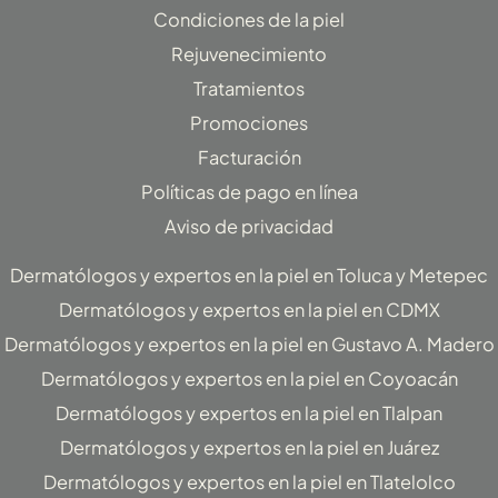
Condiciones de la piel
a
b
u
Rejuvenecimiento
g
o
b
Tratamientos
r
o
e
Promociones
a
k
Facturación
m
-
f
Políticas de pago en línea
Aviso de privacidad
Dermatólogos y expertos en la piel en Toluca y Metepec
Dermatólogos y expertos en la piel en CDMX
Dermatólogos y expertos en la piel en Gustavo A. Madero
Dermatólogos y expertos en la piel en Coyoacán
Dermatólogos y expertos en la piel en Tlalpan
Dermatólogos y expertos en la piel en Juárez
Dermatólogos y expertos en la piel en Tlatelolco