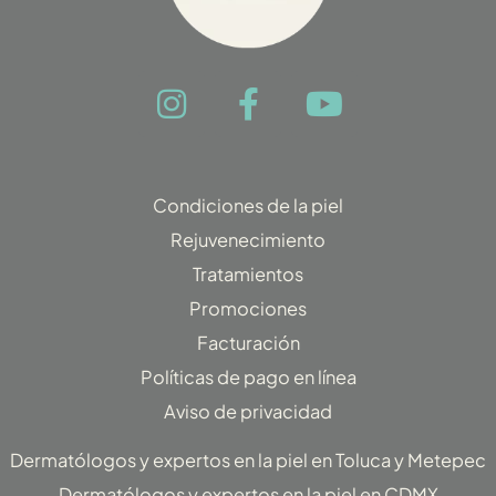
I
F
Y
n
a
o
s
c
u
t
e
t
Condiciones de la piel
a
b
u
Rejuvenecimiento
g
o
b
Tratamientos
r
o
e
Promociones
a
k
Facturación
m
-
f
Políticas de pago en línea
Aviso de privacidad
Dermatólogos y expertos en la piel en Toluca y Metepec
Dermatólogos y expertos en la piel en CDMX