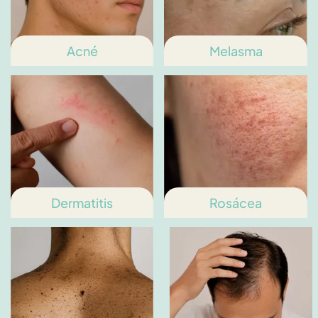
Acné
Melasma
Dermatitis
Rosácea