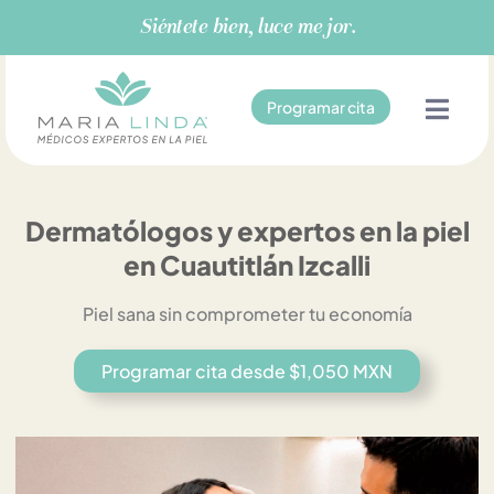
Ir
Siéntete bien, luce mejor.
al
contenido
Programar cita
Dermatólogos y expertos en la piel
en Cuautitlán Izcalli
Piel sana sin comprometer tu economía
Programar cita desde $1,050 MXN