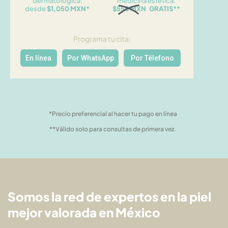
dermatológica:
medicina estética:
desde
$1,050 MXN*
$550 MXN GRATIS**
Programa tu cita:
En línea
Por WhatsApp
Por Télefono
*Precio preferencial al hacer tu pago en línea
**Válido solo para consultas de primera vez.
Somos la red de expertos en la piel
mejor valorada en México